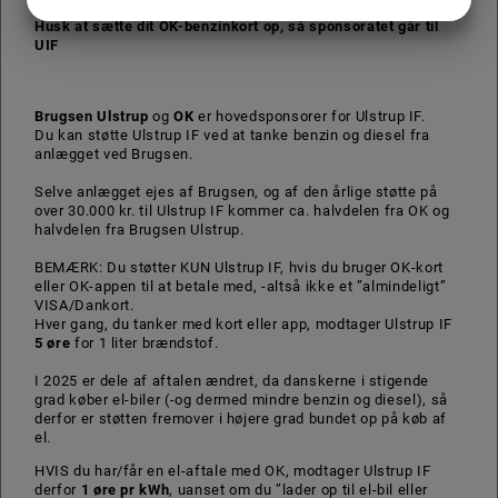
JA
NEJ
JA
NEJ
Husk at sætte dit OK-benzinkort op, så sponsoratet går til
MARKETING
STATISTIK
UIF
Brugsen Ulstrup
og
OK
er hovedsponsorer for Ulstrup IF.
Du kan støtte Ulstrup IF ved at tanke benzin og diesel fra
anlægget ved Brugsen.
Selve anlægget ejes af Brugsen, og af den årlige støtte på
over 30.000 kr. til Ulstrup IF kommer ca. halvdelen fra OK og
halvdelen fra Brugsen Ulstrup.
BEMÆRK: Du støtter KUN Ulstrup IF, hvis du bruger OK-kort
eller OK-appen til at betale med, -altså ikke et ”almindeligt”
VISA/Dankort.
Hver gang, du tanker med kort eller app, modtager Ulstrup IF
5 øre
for 1 liter brændstof.
I 2025 er dele af aftalen ændret, da danskerne i stigende
grad køber el-biler (-og dermed mindre benzin og diesel), så
derfor er støtten fremover i højere grad bundet op på køb af
el.
HVIS du har/får en el-aftale med OK, modtager Ulstrup IF
derfor
1 øre pr kWh
, uanset om du ”lader op til el-bil eller