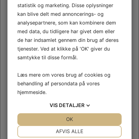
sidst meldte dig på et hold. Hvis du ikke gør det, bliver du
statistik og marketing. Disse oplysninger
oprettet dobbelt i foreningens medlemsregister.
kan blive delt med annoncerings- og
Du skal også anvende det samme password. Har du
analysepartnere, som kan kombinere dem
glemt dit password, kan du klikke på teksten "Glemt
password" i login billedet, og få tilsendt et nyt.
med data, du tidligere har givet dem eller
de har indsamlet gennem din brug af deres
Ønsker du at ændre dit password til et, som du selv har
valgt, skal du logge ind i conventus
.
her
tjenester. Ved at klikke på 'OK' giver du
samtykke til disse formål.
Mød os på Facebook!
Meld dig ind i gruppen "Ulstrup IF" - og bliv del af en
Læs mere om vores brug af cookies og
løbende dialog omkring aktiviteterne i din lokale
behandling af persondata på vores
idrætsforening.
hjemmeside.
Klik
og se gruppen.
her
VIS
DETALJER
Støtter du UIF, når du tanker?
JA
NEJ
OK
JA
NEJ
Husk at sætte dit OK-benzinkort op, så sponsoratet går
til UIF
NØDVENDIGE
PRÆFERENCER
AFVIS ALLE
Støtter du UIF, når du tanker?