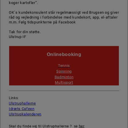
koger kartofler”.
OK´s kundekonsulent står regelmæssigt ved Brugsen og giver
råd og vejledning i forbindelse med kundekort, app, el-aftaler
m.m. Følg tidspunkterne på Facebook
Tak for din støtte.
Ulstrup IF
Onlinebooking
Tennis
Spinning
Badminton
Multisport
Links:
Ulstruphallerne
Idræts Cafeen
Ulstrupkalenderen
her
Skal du finde vej til Ulstruphallerne ? se