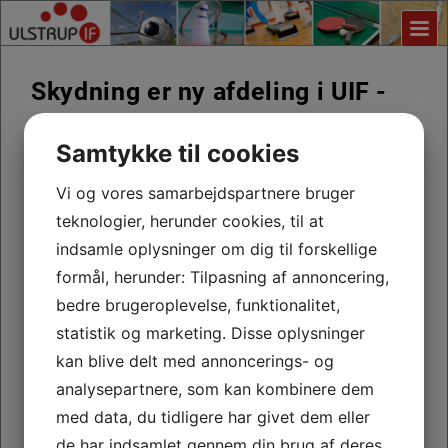
Skydning er ny afdeling i UIF -
flere oplysninger om afdelingen
Samtykke til cookies
er på vej.
Vi og vores samarbejdspartnere bruger
teknologier, herunder cookies, til at
Har du spørgsmål, kan du kontakte formanden -
indsamle oplysninger om dig til forskellige
se kontaktoplysninger
her
.
formål, herunder: Tilpasning af annoncering,
bedre brugeroplevelse, funktionalitet,
statistik og marketing. Disse oplysninger
kan blive delt med annoncerings- og
Skydning - en målrettet idræt
analysepartnere, som kan kombinere dem
med data, du tidligere har givet dem eller
Vælg en idræt, der gør dig bedre til at fokusere og
koncentrere dig. Gå til riffelskydning eller pistolskydning
de har indsamlet gennem din brug af deres