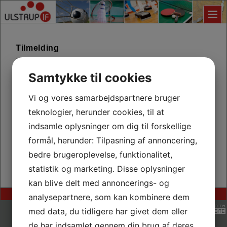
Tilmelding
Oprettede hold ses nedenfor - følg den lille vejledning.
Derudover findes der en vejledning
, som du kan
her
Samtykke til cookies
printe ud.
Du kan enten vælge fast kontingentbetaling eller 51 kr
Vi og vores samarbejdspartnere bruger
pr. gang via mobilepay
teknologier, herunder cookies, til at
Ulstrup IF Sauna v. Gudenåen glæder sig til at se dig
indsamle oplysninger om dig til forskellige
formål, herunder: Tilpasning af annoncering,
her
Har du ikke mulighed for Dankort betaling, kan du
,
finde en
bedre brugeroplevelse, funktionalitet,
formular du kan printe ud og udfylde og medbringe til din
statistik og marketing. Disse oplysninger
træner.
kan blive delt med annoncerings- og
Ulstrup IF, Nattergalevej 10, 8860 Ulstrup
analysepartnere, som kan kombinere dem
med data, du tidligere har givet dem eller
de har indsamlet gennem din brug af deres