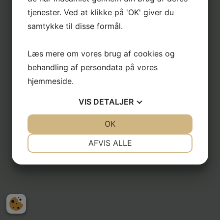
tjenester. Ved at klikke på 'OK' giver du
samtykke til disse formål.
Læs mere om vores brug af cookies og
behandling af persondata på vores
hjemmeside.
VIS
DETALJER
JA
NEJ
OK
JA
NEJ
NØDVENDIGE
PRÆFERENCER
AFVIS ALLE
JA
NEJ
JA
NEJ
MARKETING
STATISTIK