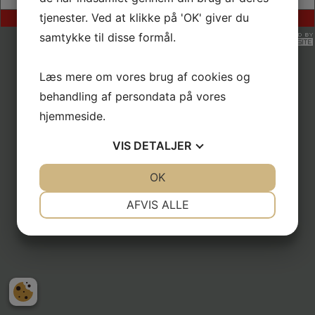
tjenester. Ved at klikke på 'OK' giver du
Ulstrup IF, Nattergalevej 10, 8860 Ulstrup
samtykke til disse formål.
Læs mere om vores brug af cookies og
behandling af persondata på vores
hjemmeside.
VIS
DETALJER
JA
NEJ
OK
JA
NEJ
NØDVENDIGE
PRÆFERENCER
AFVIS ALLE
JA
NEJ
JA
NEJ
MARKETING
STATISTIK