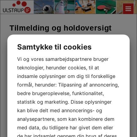
Tilmelding og holdoversigt
Allerede oprettede hold ses nedenfor til venstre - følg i øvrigt
Samtykke til cookies
den lille vejledning til højre. Derudover findes der en
her
vejledning
, som du kan printe ud.
Generelt tilstås der 3 prøvegange - derefter "fanger bordet", og
Vi og vores samarbejdspartnere bruger
der skal betales for deltagelse på holdet.
teknologier, herunder cookies, til at
Ret til ændringer forbeholdes.
indsamle oplysninger om dig til forskellige
Vigtigt
- Hvis det hold Du netop søger, ikke er oprettet, da
formål, herunder: Tilpasning af annoncering,
venligst kontakt håndboldbestyrelsen. Hvis i er nok til at stille et
hold, vil vi med glæde oprette og tilmelde dette.
bedre brugeroplevelse, funktionalitet,
statistik og marketing. Disse oplysninger
Ulstrup IF glæder sig til at se dig.
kan blive delt med annoncerings- og
her
Har du ikke mulighed for Dankort betaling, kan du
analysepartnere, som kan kombinere dem
,
finde en
formular du kan printe ud og udfylde og medbringe til din
med data, du tidligere har givet dem eller
træner.
de har indsamlet gennem din brug af deres