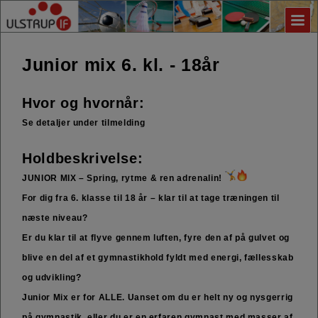
Junior mix 6. kl. - 18år
Hvor og hvornår:
Se detaljer under tilmelding
Holdbeskrivelse:
JUNIOR MIX – Spring, rytme & ren adrenalin!
For dig fra 6. klasse til 18 år – klar til at tage træningen til
næste niveau?
Er du klar til at flyve gennem luften, fyre den af på gulvet og
blive en del af et gymnastikhold fyldt med energi, fællesskab
og udvikling?
Junior Mix er for ALLE. Uanset om du er helt ny og nysgerrig
på gymnastik, eller du er en erfaren gymnast med masser af