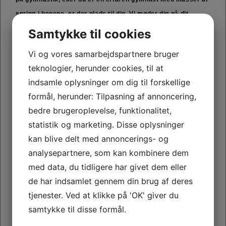
spring i benene, er der plads til dig. Vi møder dig på dit
niveau og hjælper dig med at udvikle dig – samtidig med, at
Samtykke til cookies
vi har det sjovt sammen. Hos os handler gymnastik om
Vi og vores samarbejdspartnere bruger
meget mere end spring og serier. Det handler om fællesskab,
teknologier, herunder cookies, til at
grin, udfordringer og følelsen af at lykkes sammen.
indsamle oplysninger om dig til forskellige
Spring – Bliv luftens konge! Elsker du fart, udfordringer
formål, herunder: Tilpasning af annoncering,
og følelsen af at flyve? Vi arbejder med alt fra grundteknik til
bedre brugeroplevelse, funktionalitet,
avancerede spring som flikflak, kraftspring og saltoer.
statistik og marketing. Disse oplysninger
Træningen foregår på airtrack, fasttrack, stortrampolin og i
kan blive delt med annoncerings- og
springgrav, så du kan udvikle dig sikkert og blive udfordret
analysepartnere, som kan kombinere dem
på dit eget niveau. Uanset om dit mål er din første vejrmølle
med data, du tidligere har givet dem eller
eller din næste dobbeltsalto, hjælper vi dig videre.
de har indsamlet gennem din brug af deres
Rytme – Udtryk, power og performance! Rytmegymnastik
tjenester. Ved at klikke på 'OK' giver du
handler om meget mere end dans. Vi arbejder med
samtykke til disse formål.
koreografier fyldt med energi, udtryk og styrke inspireret af
blandt andet funk, sving og klassisk gymnastik. Vi bruger