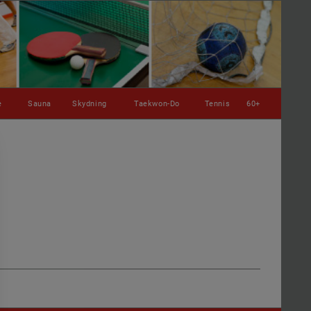
e
Sauna
Skydning
Taekwon-Do
Tennis
60+
.