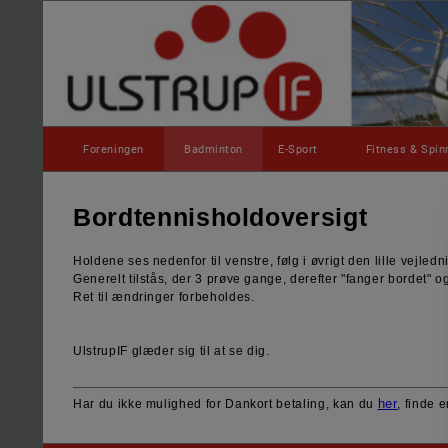
Foreningen
Badminton
E-Sport
Fitness & Spin
Bordtennisholdoversigt
Holdene ses nedenfor til venstre, følg i øvrigt den lille vejled
Generelt tilstås, der 3 prøve gange, derefter "fanger bordet" o
Ret til ændringer forbeholdes.
UlstrupIF glæder sig til at se dig.
her
Har du ikke mulighed for Dankort betaling, kan du
,
finde e