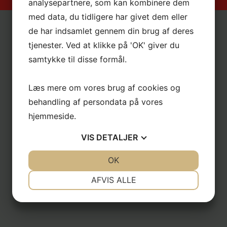
analysepartnere, som kan kombinere dem
Ulstrup IF, Nattergalevej 10, 8860 Ulstrup
med data, du tidligere har givet dem eller
de har indsamlet gennem din brug af deres
tjenester. Ved at klikke på 'OK' giver du
samtykke til disse formål.
Læs mere om vores brug af cookies og
behandling af persondata på vores
hjemmeside.
VIS
DETALJER
JA
NEJ
OK
JA
NEJ
NØDVENDIGE
PRÆFERENCER
AFVIS ALLE
JA
NEJ
JA
NEJ
MARKETING
STATISTIK