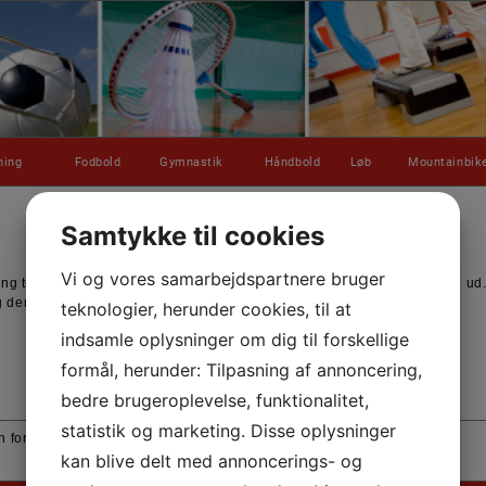
ning
Fodbold
Gymnastik
Håndbold
Løb
Mountainbik
Samtykke til cookies
Vi og vores samarbejdspartnere bruger
her
ning til højre. Derudover findes der en vejledning
, som du kan printe ud
g der skal betales for deltagelse på holdet.
teknologier, herunder cookies, til at
indsamle oplysninger om dig til forskellige
formål, herunder: Tilpasning af annoncering,
bedre brugeroplevelse, funktionalitet,
statistik og marketing. Disse oplysninger
n formular du kan printe ud og udfylde og medbringe til din træner.
kan blive delt med annoncerings- og